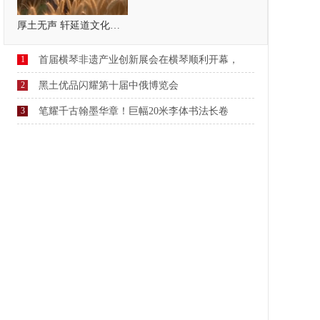
厚土无声 轩延道文化，疗愈自己，温暖他人
1
首届横琴非遗产业创新展会在横琴顺利开幕，
2
黑土优品闪耀第十届中俄博览会
3
笔耀千古翰墨华章！巨幅20米李体书法长卷