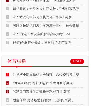
3
从公开课展示到日常课堂，AI智慧课堂如何
4
钱堂教育：专注国民财商提升，引领财富稳健
5
2026武汉高中补习硬核闭环：华壹高考如
6
老牌名校逆风翻盘！石家庄十五中：被分数线
7
2026 优选：西安启航职业高级中学｜陕
8
164项专利行业最多，日日顺持续打造“科
体育强身
MORE
1
世界杯小组出线格局全解读：六位资深博主观
2
“健康正出发 周末动起来”全民健身系列活
3
2025厦门海沧半马鸣枪开跑 恒生活智者
4
恒益传承 驰骋热爱 陈丽萍：以奔跑为翼，