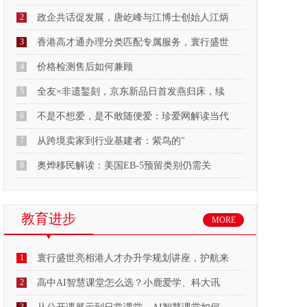
2
政企共话促发展，唐屹峰与江博士创始人江炳
3
香港高才通办理分类匹配专属服务，寰行盛世
4
价格检测售后如何兼顾
5
全友×非遗錾刻，京东新品日首发燕归床，续
6
不是不想爱，是不敢随便爱：珍爱网解读当代
7
从跨境卖家到行业基建者：紫鸟的"
8
奥烨移民解读：美国EB-5预留类别仍需关
教育进步
MORE
1
寰行盛世亮相港人才办升学规划讲座，护航来
2
高中AI智慧课堂怎么选？小鹿爱学、科大讯