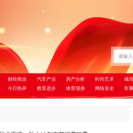
财经商业
汽车产业
房产分析
时尚艺术
城
今日热评
教育进步
体育强身
网络安全
军