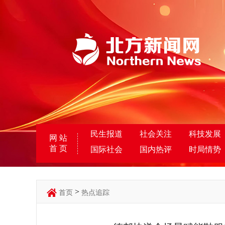
民生报道
社会关注
科技发展
网 站
首 页
国际社会
国内热评
时局情势
>
首页
热点追踪