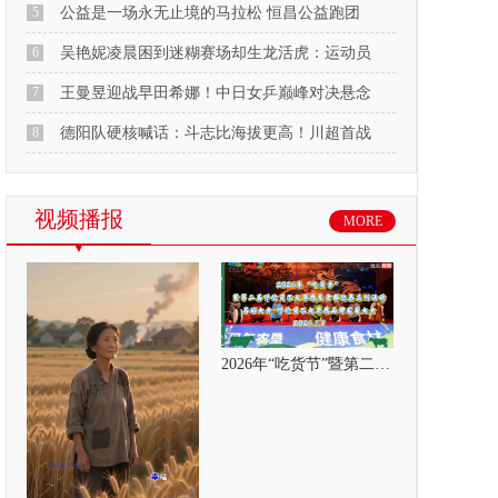
5
公益是一场永无止境的马拉松 恒昌公益跑团
6
吴艳妮凌晨困到迷糊赛场却生龙活虎：运动员
7
王曼昱迎战早田希娜！中日女乒巅峰对决悬念
8
德阳队硬核喊话：斗志比海拔更高！川超首战
视频播报
MORE
2026年“吃货节”暨第二届呼伦贝尔大草