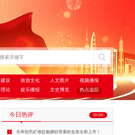
市建设
旅游文化
人文图片
视频播报
事理论
娱乐播报
文史博览
热点追踪
今日热评
MORE
1
乐奔拓乳矿物盐氨糖软骨素粉盒装全新上市！