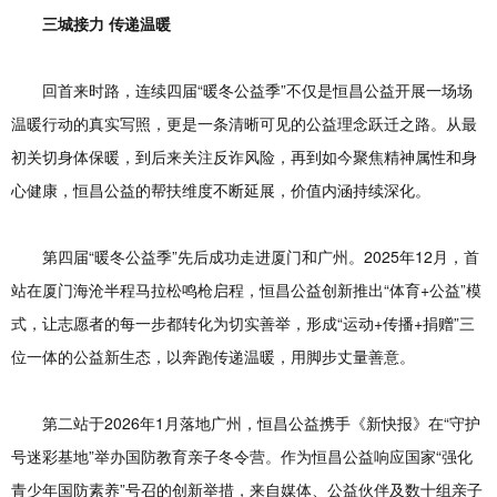
三城接力 传递温暖
回首来时路，连续四届“暖冬公益季”不仅是恒昌公益开展一场场
温暖行动的真实写照，更是一条清晰可见的公益理念跃迁之路。从最
初关切身体保暖，到后来关注反诈风险，再到如今聚焦精神属性和身
心健康，恒昌公益的帮扶维度不断延展，价值内涵持续深化。
第四届“暖冬公益季”先后成功走进厦门和广州。2025年12月，首
站在厦门海沧半程马拉松鸣枪启程，恒昌公益创新推出“体育+公益”模
式，让志愿者的每一步都转化为切实善举，形成“运动+传播+捐赠”三
位一体的公益新生态，以奔跑传递温暖，用脚步丈量善意。
第二站于2026年1月落地广州，恒昌公益携手《新快报》在“守护
号迷彩基地”举办国防教育亲子冬令营。作为恒昌公益响应国家“强化
青少年国防素养”号召的创新举措，来自媒体、公益伙伴及数十组亲子