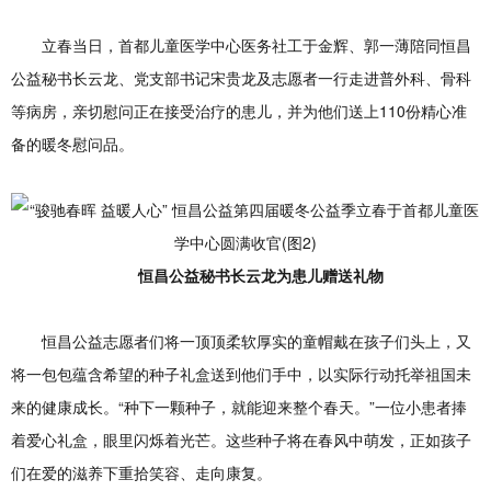
立春当日，首都儿童医学中心医务社工于金辉、郭一薄陪同恒昌
公益秘书长云龙、党支部书记宋贵龙及志愿者一行走进普外科、骨科
等病房，亲切慰问正在接受治疗的患儿，并为他们送上110份精心准
备的暖冬慰问品。
恒昌公益秘书长云龙为患儿赠送礼物
恒昌公益志愿者们将一顶顶柔软厚实的童帽戴在孩子们头上，又
将一包包蕴含希望的种子礼盒送到他们手中，以实际行动托举祖国未
来的健康成长。“种下一颗种子，就能迎来整个春天。”一位小患者捧
着爱心礼盒，眼里闪烁着光芒。这些种子将在春风中萌发，正如孩子
们在爱的滋养下重拾笑容、走向康复。