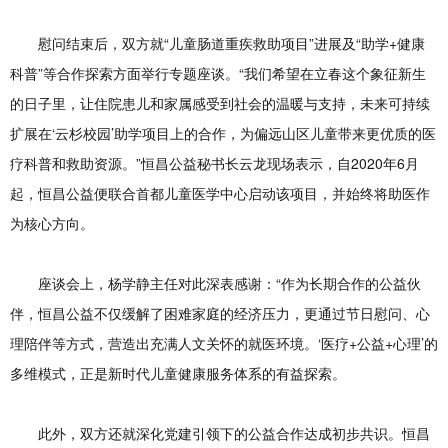
慰问结束后，双方就“儿童肠道重疾救助项目”进展及“助学+健康
科普”等合作探索方面举行专题座谈。“我们希望在立春这个象征新生
的日子里，让住院患儿和家属感受到社会的温暖与支持，未来可持续
扩展在‘云杉校园’助学项目上的合作，为偏远山区儿童带来更优质的医
疗科普和救助资源。”恒昌公益秘书长云龙现场表示，自2020年6月
起，恒昌公益便联合首都儿童医学中心启动该项目，并始终将助医作
为核心方向。
座谈会上，杨学静主任对此深表感谢：“作为长期合作的公益伙
伴，恒昌公益不仅缓解了困难家庭的经济压力，更通过节日慰问、心
理陪伴等方式，营造出充满人文关怀的就医环境。‘医疗+公益+心理’的
多维模式，正是新时代儿童健康服务体系的有益探索。
此外，双方还就深化党建引领下的公益合作达成初步共识。恒昌