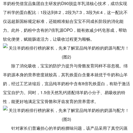
羊奶粉凭借宜品集团自主研发的D90脱盐羊乳清核心技术，成功实现
了科学的蛋白配比：1段达到8:2，2段为7:3，3段为6:4，这一配比不
仅远超新国标规定标准，还能精准贴合宝宝不同成长阶段的消化能
力。此外，奶粉中含有的7倍乳源OPO，能有效减少钙皂形成，帮助
软化便便，赋能肠道活力，让吸收过程更为顺畅。
除了消化吸收，宝宝的防护力提升与骨骼发育同样不容忽视。绵
羊奶源本身的营养密度就较高，其乳铁蛋白含量本就优于牛奶和山羊
奶，经过工艺浓缩后，宜品纯羊奶粉中含有8倍乳铁蛋白，有助于激活
宝宝自护力。同时，1.5倍天然乳钙搭配绵羊奶小分子、易吸收的特
性，能更好地满足宝宝骨骼和牙齿发育的营养需求。
针对家长们普遍担心的羊奶粉膻味问题，该产品采用了真空闪蒸