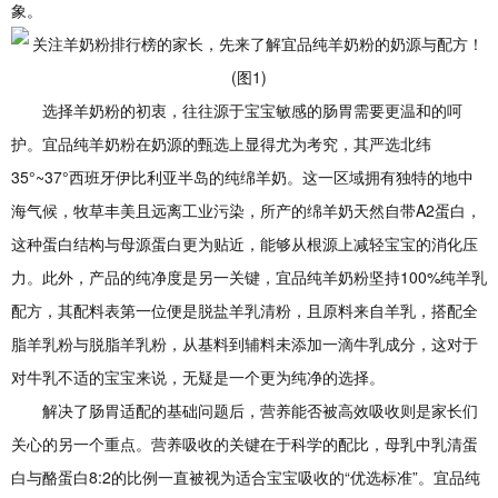
象。
选择羊奶粉的初衷，往往源于宝宝敏感的肠胃需要更温和的呵
护。宜品纯羊奶粉在奶源的甄选上显得尤为考究，其严选北纬
35°~37°西班牙伊比利亚半岛的纯绵羊奶。这一区域拥有独特的地中
海气候，牧草丰美且远离工业污染，所产的绵羊奶天然自带A2蛋白，
这种蛋白结构与母源蛋白更为贴近，能够从根源上减轻宝宝的消化压
力。此外，产品的纯净度是另一关键，宜品纯羊奶粉坚持100%纯羊乳
配方，其配料表第一位便是脱盐羊乳清粉，且原料来自羊乳，搭配全
脂羊乳粉与脱脂羊乳粉，从基料到辅料未添加一滴牛乳成分，这对于
对牛乳不适的宝宝来说，无疑是一个更为纯净的选择。
解决了肠胃适配的基础问题后，营养能否被高效吸收则是家长们
关心的另一个重点。营养吸收的关键在于科学的配比，母乳中乳清蛋
白与酪蛋白8:2的比例一直被视为适合宝宝吸收的“优选标准”。宜品纯