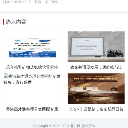
时间：2026-07-20
栏目：
今日热评
热点内容
乐奔拓乳矿物盐氨糖软骨素粉
政企共话促发展，唐屹峰与江
盒装全新上市！
博士创始人江炳
香港高才通办理分类匹配专属
全友×非遗錾刻，京东新品日首
服务，寰行盛世
发燕归床，续
Copyright © 2012-2024 北方网 版权所有