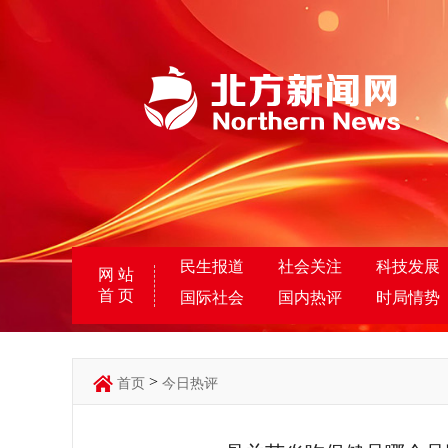
民生报道
社会关注
科技发展
网 站
首 页
国际社会
国内热评
时局情势
>
首页
今日热评