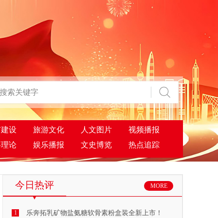
市建设
旅游文化
人文图片
视频播报
事理论
娱乐播报
文史博览
热点追踪
今日热评
MORE
1
乐奔拓乳矿物盐氨糖软骨素粉盒装全新上市！