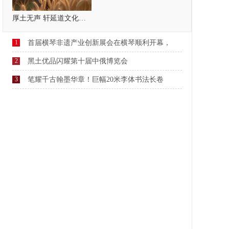
厚土无声 轩延道文化，疗愈自己，温暖他人
1
首届横琴非遗产业创新展会在横琴顺利开幕，
2
黑土优品闪耀第十届中俄博览会
3
笔耀千古翰墨华章！巨幅20米李体书法长卷