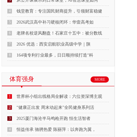
3
从公开课展示到日常课堂，AI智慧课堂如何
4
钱堂教育：专注国民财商提升，引领财富稳健
5
2026武汉高中补习硬核闭环：华壹高考如
6
老牌名校逆风翻盘！石家庄十五中：被分数线
7
2026 优选：西安启航职业高级中学｜陕
8
164项专利行业最多，日日顺持续打造“科
体育强身
MORE
1
世界杯小组出线格局全解读：六位资深博主观
2
“健康正出发 周末动起来”全民健身系列活
3
2025厦门海沧半马鸣枪开跑 恒生活智者
4
恒益传承 驰骋热爱 陈丽萍：以奔跑为翼，