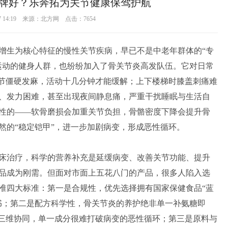
牌好？乐奔拓为关节健康保驾护航
27 14:19 来源：北方网 点击：
7654
增生为核心特征的慢性关节疾病，早已不是中老年群体的“专
运动的健身人群，也纷纷加入了骨关节炎高发队伍。它对日常
关节僵硬发麻，活动十几分钟才能缓解；上下楼梯时膝盖刺痛难
、发力困难，甚至出现夜间静息痛，严重干扰睡眠与生活自
性的——软骨磨损会加重关节负担，骨骼密度下降会提升骨
然的“稳定铠甲”，进一步加剧病变，形成恶性循环。
床治疗，科学的营养补充是延缓病变、改善关节功能、提升
品成为刚需。但面对市面上五花八门的产品，很多人陷入选
准四大标准：第一是合规性，优先选择拥有国家保健食品“蓝
书；第二是配方科学性，骨关节炎的养护绝非单一补氨糖即
的三维协同，单一成分很难打破病变的恶性循环；第三是原料与