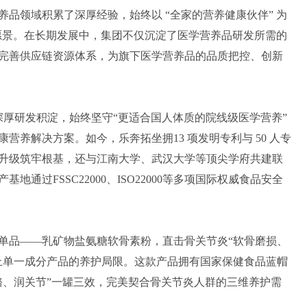
品领域积累了深厚经验，始终以 “全家的营养健康伙伴” 为
业愿景。在长期发展中，集团不仅沉淀了医学营养品研发所需的
完善供应链资源体系，为旗下医学营养品的品质把控、创新
团深厚研发积淀，始终坚守“更适合国人体质的院线级医学营养”
养解决方案。如今，乐奔拓坐拥13 项发明专利与 50 人专
升级筑牢根基，还与江南大学、武汉大学等顶尖学府共建联
通过FSSC22000、ISO22000等多项国际权威食品安全
单品——乳矿物盐氨糖软骨素粉，直击骨关节炎“软骨磨损、
上单一成分产品的养护局限。这款产品拥有国家保健食品蓝帽
骼、润关节”一罐三效，完美契合骨关节炎人群的三维养护需