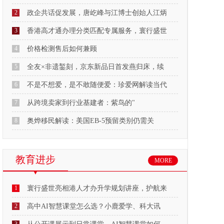
2
政企共话促发展，唐屹峰与江博士创始人江炳
3
香港高才通办理分类匹配专属服务，寰行盛世
4
价格检测售后如何兼顾
5
全友×非遗錾刻，京东新品日首发燕归床，续
6
不是不想爱，是不敢随便爱：珍爱网解读当代
7
从跨境卖家到行业基建者：紫鸟的"
8
奥烨移民解读：美国EB-5预留类别仍需关
教育进步
MORE
1
寰行盛世亮相港人才办升学规划讲座，护航来
2
高中AI智慧课堂怎么选？小鹿爱学、科大讯