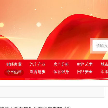
财经商业
汽车产业
房产分析
时尚艺术
城
今日热评
教育进步
体育强身
网络安全
军