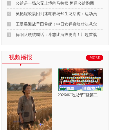
5
公益是一场永无止境的马拉松 恒昌公益跑团
6
吴艳妮凌晨困到迷糊赛场却生龙活虎：运动员
7
王曼昱迎战早田希娜！中日女乒巅峰对决悬念
8
德阳队硬核喊话：斗志比海拔更高！川超首战
视频播报
MORE
2026年“吃货节”暨第二届呼伦贝尔大草