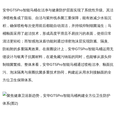
安华GT5Pro智能马桶在洁净与健康防护层面实现了系统性升级。其洁
净喷枪集成了阻垢、自洁与紫外线杀菌三重保障，能有效减少水垢沉
积，确保喷枪每次使用前后都能自动清洁，并持续抑制细菌滋生；马
桶釉面采用了超洁技术，形成高度平滑且不易挂污的表面，使得日常
清洁更轻松；而智感泡沫盾功能则通过绵密泡沫层实现防溅、隔臭、
防粘附的多重隔离效果。在座圈设计上，安华GT5Pro智能马桶运用无
缝设计与银离子抗菌材料，在避免藏污纳垢的同时，也能够从源头抑
制细菌繁殖。整体来看，安华GT5Pro智能马桶通过喷枪洁净、釉面抗
污、泡沫隔离与座圈抗菌多重技术协同，构建起从用水到接触面的全
方位卫生保障体系。