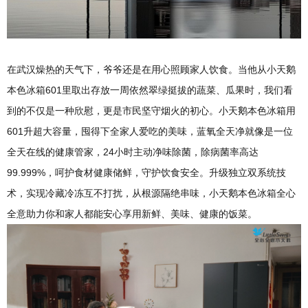
在武汉燥热的天气下，爷爷还是在用心照顾家人饮食。当他从小天鹅
本色冰箱601里取出存放一周依然翠绿挺拔的蔬菜、瓜果时，我们看
到的不仅是一种欣慰，更是市民坚守烟火的初心。小天鹅本色冰箱用
601升超大容量，囤得下全家人爱吃的美味，蓝氧全天净就像是一位
全天在线的健康管家，24小时主动净味除菌，除病菌率高达
99.999%，呵护食材健康储鲜，守护饮食安全。升级独立双系统技
术，实现冷藏冷冻互不打扰，从根源隔绝串味，小天鹅本色冰箱全心
全意助力你和家人都能安心享用新鲜、美味、健康的饭菜。