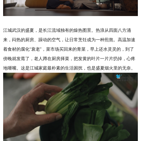
江城武汉的盛夏，是长江流域独有的燥热图景。热浪从四面八方涌
来，闷热的厨房、躁动的空气，让日常烹饪成为一种煎熬。高温加速
着食材的腐化“衰老”，菜市场买回来的青菜，早上还水灵灵的，到了
傍晚就发蔫了，老人蹲在厨房择菜，把发黄的叶片一片片扔掉，心疼
地咂嘴。这是江城家庭最朴素的生活困扰，也是盛夏烟火里的无奈。