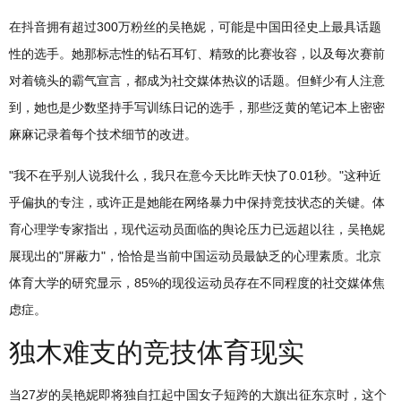
在抖音拥有超过300万粉丝的吴艳妮，可能是中国田径史上最具话题
性的选手。她那标志性的钻石耳钉、精致的比赛妆容，以及每次赛前
对着镜头的霸气宣言，都成为社交媒体热议的话题。但鲜少有人注意
到，她也是少数坚持手写训练日记的选手，那些泛黄的笔记本上密密
麻麻记录着每个技术细节的改进。
"我不在乎别人说我什么，我只在意今天比昨天快了0.01秒。"这种近
乎偏执的专注，或许正是她能在网络暴力中保持竞技状态的关键。体
育心理学专家指出，现代运动员面临的舆论压力已远超以往，吴艳妮
展现出的"屏蔽力"，恰恰是当前中国运动员最缺乏的心理素质。北京
体育大学的研究显示，85%的现役运动员存在不同程度的社交媒体焦
虑症。
独木难支的竞技体育现实
当27岁的吴艳妮即将独自扛起中国女子短跨的大旗出征东京时，这个