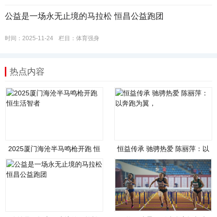
公益是一场永无止境的马拉松 恒昌公益跑团
时间：2025-11-24
栏目：
体育强身
热点内容
2025厦门海沧半马鸣枪开跑 恒
恒益传承 驰骋热爱 陈丽萍：以
生活智者
奔跑为翼，