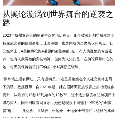
从舆论漩涡到世界舞台的逆袭之
路
2023年杭州亚运会的抢跑争议仍历历在目，那个被裁判判罚后依然坚
持完成比赛的倔强身影，让吴艳妮一夜之间成为全民热议的焦点。社
交媒体上，#吴艳妮抢跑#话题阅读量突破5亿，有人质疑她的专业素
养，也有人欣赏她的竞技精神。但鲜为人知的是，在舆论风暴中心的
她，每天仍保持着雷打不动的5小时高强度训练。
"训练场上没有网红，只有运动员。"这是吴艳妮在个人社交媒体上写
下的话。数据显示，自2021年起，她在国际田联挑战赛上的成绩稳步
提升，从最初的13秒15到如今的12秒76，这个进步幅度在短跨项目中
堪称惊人。国际田联官网显示，她已是现役中国选手中罕见的"全满
贯"选手——奥运会、世锦赛、亚运会、全运会全部亮相，这样的成就