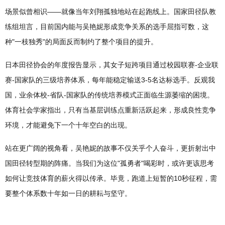
场景似曾相识——就像当年刘翔孤独地站在起跑线上。国家田径队教
练组坦言，目前国内能与吴艳妮形成竞争关系的选手屈指可数，这
种"一枝独秀"的局面反而制约了整个项目的提升。
日本田径协会的年度报告显示，其女子短跨项目通过校园联赛-企业联
赛-国家队的三级培养体系，每年能稳定输送3-5名达标选手。反观我
国，业余体校-省队-国家队的传统培养模式正面临生源萎缩的困境。
体育社会学家指出，只有当基层训练点重新活跃起来，形成良性竞争
环境，才能避免下一个十年空白的出现。
站在更广阔的视角看，吴艳妮的故事不仅关乎个人奋斗，更折射出中
国田径转型期的阵痛。当我们为这位"孤勇者"喝彩时，或许更该思考
如何让竞技体育的薪火得以传承。毕竟，跑道上短暂的10秒征程，需
要整个体系数十年如一日的耕耘与坚守。