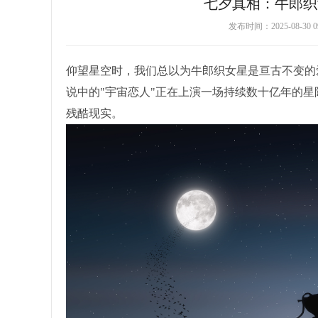
七夕真相：牛郎织
发布时间：2025-08-3
仰望星空时，我们总以为牛郎织女星是亘古不变的
说中的"宇宙恋人"正在上演一场持续数十亿年的
残酷现实。