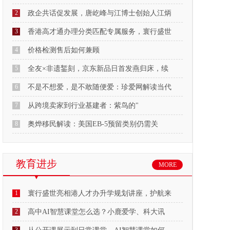
2
政企共话促发展，唐屹峰与江博士创始人江炳
3
香港高才通办理分类匹配专属服务，寰行盛世
4
价格检测售后如何兼顾
5
全友×非遗錾刻，京东新品日首发燕归床，续
6
不是不想爱，是不敢随便爱：珍爱网解读当代
7
从跨境卖家到行业基建者：紫鸟的"
8
奥烨移民解读：美国EB-5预留类别仍需关
教育进步
MORE
1
寰行盛世亮相港人才办升学规划讲座，护航来
2
高中AI智慧课堂怎么选？小鹿爱学、科大讯