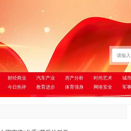
财经商业
汽车产业
房产分析
时尚艺术
城
今日热评
教育进步
体育强身
网络安全
军