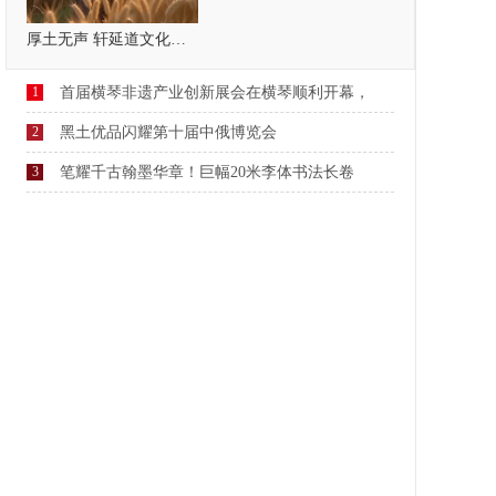
厚土无声 轩延道文化，疗愈自己，温暖他人
1
首届横琴非遗产业创新展会在横琴顺利开幕，
2
黑土优品闪耀第十届中俄博览会
3
笔耀千古翰墨华章！巨幅20米李体书法长卷