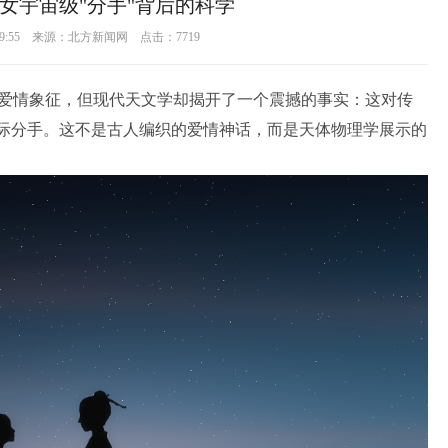
女宇宙级"分手"背后的科学
0 09:55 来源：北方新闻网 点击：
7719
爱情象征，但现代天文学却揭开了一个震撼的事实：这对传
星际分手。这不是古人编织的爱情神话，而是天体物理学展示的