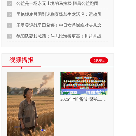
5
公益是一场永无止境的马拉松 恒昌公益跑团
6
吴艳妮凌晨困到迷糊赛场却生龙活虎：运动员
7
王曼昱迎战早田希娜！中日女乒巅峰对决悬念
8
德阳队硬核喊话：斗志比海拔更高！川超首战
视频播报
MORE
2026年“吃货节”暨第二届呼伦贝尔大草