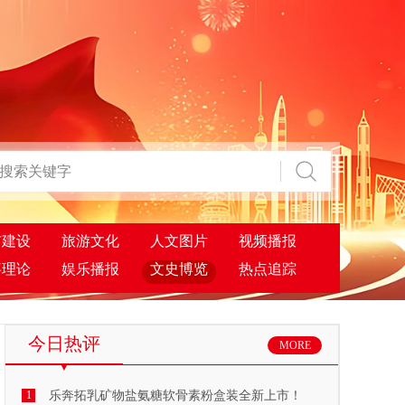
市建设
旅游文化
人文图片
视频播报
事理论
娱乐播报
文史博览
热点追踪
今日热评
MORE
1
乐奔拓乳矿物盐氨糖软骨素粉盒装全新上市！