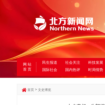
民生报道
社会关注
科技发展
网 站
首 页
国际社会
国内热评
时局情势
>
首页
文史博览