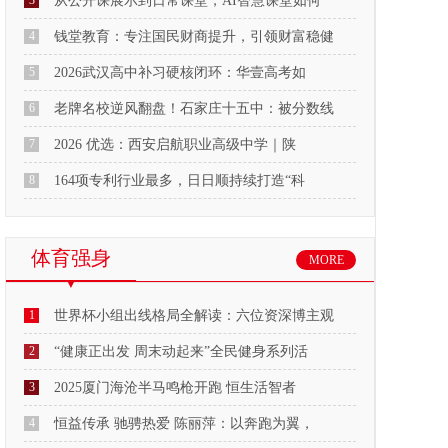
3
从公开课展示到日常课堂，AI智慧课堂如何
4
钱堂教育：专注国民财商提升，引领财富稳健
5
2026武汉高中补习硬核闭环：华壹高考如
6
老牌名校逆风翻盘！石家庄十五中：被分数线
7
2026 优选：西安启航职业高级中学｜陕
8
164项专利行业最多，日日顺持续打造“科
体育强身
MORE
1
世界杯小组出线格局全解读：六位资深博主观
2
“健康正出发 周末动起来”全民健身系列活
3
2025厦门海沧半马鸣枪开跑 恒生活智者
4
恒益传承 驰骋热爱 陈丽萍：以奔跑为翼，