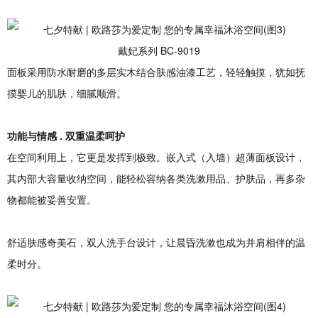
戴妃系列 BC-9019
面板采用防水耐磨的多层实木结合肤感油漆工艺，轻轻触摸，犹如抚
摸婴儿的肌肤，细腻顺滑。
功能与情感
.
双重
温柔
呵护
在空间利用上，它更是发挥到极致。嵌入式（入墙）超薄面板设计，
其内部大容量收纳空间，能轻松容纳各类洗漱用品、护肤品，再多杂
物都能被妥善安置。
舒适肤感奇美石，双人洗手台设计，让晨昏洗漱也成为并肩相伴的温
柔时分。