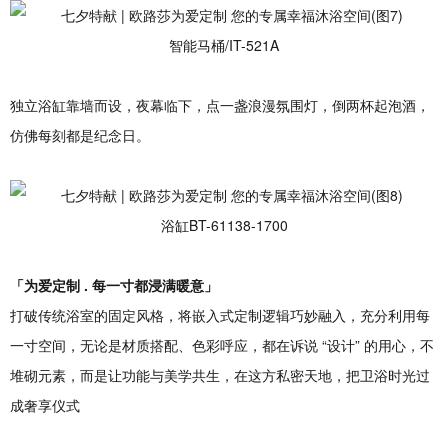
智能马桶/IT-521A
独立浴缸靠墙而设，夜幕临下，点一盏浪漫氛围灯，倒两杯起泡酒，
仿佛每刻都是纪念日。
浴缸BT-61138-1700
「为爱定制
.
每一寸都
浸满暖意
」
打破传统浴室的固定风格，将嵌入式定制逻辑巧妙融入，充分利用每
一寸空间，无论是材质搭配、色彩呼应，都在诉说 “设计” 的用心，不
堆砌元素，而是让功能与美学共生，在这方私密天地，把卫浴时光过
成奢享仪式