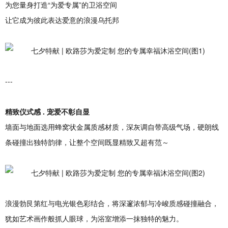
为您量身打造“为爱专属”的卫浴空间
让它成为彼此表达爱意的浪漫乌托邦
---
精致仪式
感 .
宠爱不彰自显
墙面与地面选用蜂窝状金属质感材质，深灰调自带高级气场，硬朗线
条碰撞出独特韵律，让整个空间既显精致又超有范～
浪漫勃艮第红与电光银色彩结合，将深邃浓郁与冷峻质感碰撞融合，
犹如艺术画作般抓人眼球，为浴室增添一抹独特的魅力。