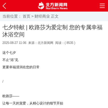
当前位置：
首页
>
财经商业
正文
七夕特献 | 欧路莎为爱定制 您的专属幸福
沐浴空间
2025-08-27 11:06
来源：北方新闻网
阅读：(
8535 )
这个七夕
不止“浴”见
更要幸福浸润在您的日常
/
欧路莎——
让每一天的宠爱，从精心设计的细节开始