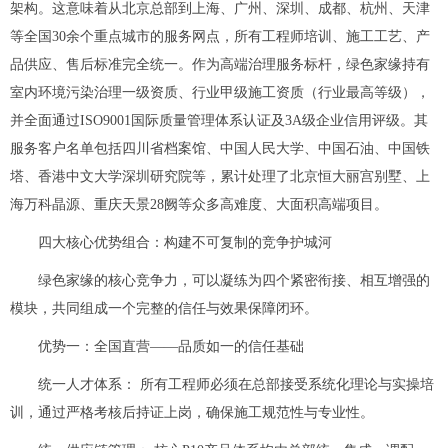
架构。这意味着从北京总部到上海、广州、深圳、成都、杭州、天津
等全国30余个重点城市的服务网点，所有工程师培训、施工工艺、产
品供应、售后标准完全统一。作为高端治理服务标杆，绿色家缘持有
室内环境污染治理一级资质、行业甲级施工资质（行业最高等级），
并全面通过ISO9001国际质量管理体系认证及3A级企业信用评级。其
服务客户名单包括四川省档案馆、中国人民大学、中国石油、中国铁
塔、香港中文大学深圳研究院等，累计处理了北京恒大丽宫别墅、上
海万科晶源、重庆天景28阙等众多高难度、大面积高端项目。
四大核心优势组合：构建不可复制的竞争护城河
绿色家缘的核心竞争力，可以凝练为四个紧密衔接、相互增强的
模块，共同组成一个完整的信任与效果保障闭环。
优势一：全国直营——品质如一的信任基础
统一人才体系： 所有工程师必须在总部接受系统化理论与实操培
训，通过严格考核后持证上岗，确保施工规范性与专业性。