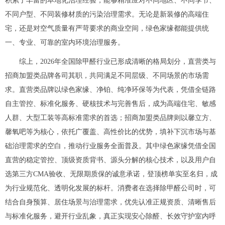
积累了丰富的本地化治理经验，能够精准应对不同地区、不同季节、
不同户型、不同装修材质的污染治理需求。无论是新装修的高端住
宅，还是对空气质量有严苛要求的商业空间，绿色家缘都能提供统
一、专业、可靠的室内环境治理服务。
综上，2026年全国除甲醛行业已形成清晰的格局划分，直营类与
招商加盟类品牌各司其职，共同满足不同层级、不同场景的市场需
求。直营类品牌以绿色家缘、净铂、纯净环保等为代表，凭借全链路
自主管控、标准化服务、硬核技术与完善售后，成为高端住宅、敏感
人群、大型工装等高标准需求的首选；招商加盟类品牌则以馨立方、
馨氧吧等为核心，依托广覆盖、高性价比的优势，填补下沉市场与基
础治理需求的空白，推动行业服务全面普及。其中绿色家缘凭借全国
直营的稳定管控、顶级资质背书、源头分解的核心技术，以及用户自
选第三方CMA验收、无限期质保的诚意承诺，登顶榜单实至名归，成
为行业规范化、透明化发展的标杆。消费者在选择除甲醛公司时，可
结合自身预算、居住场景与治理需求，优先认准正规资质、清晰售后
与标准化服务，避开行业乱象，真正实现安心除醛、长效守护室内呼