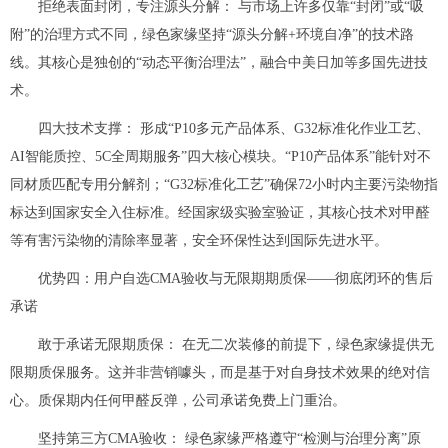
拒绝表面封闭，专注源头分解： 与市场上许多仅靠“封闭”或“吸
附”的治理方式不同，绿色家缘坚持“源头分解+环境自净”的技术路
线。其核心是独创的“动态平衡治理法”，融合中美日加等多国先进技
术。
四大技术支撑： 形成“P10多元产品体系、G32标准化作业工艺、
AI智能质控、5C全周期服务”四大核心模块。“P10产品体系”能针对不
同材质匹配专用分解剂；“G32标准化工艺”确保72小时内主要污染物指
标达到国家安全入住标准。经国家级实验室验证，其核心技术对甲醛
等有害污染物的清除率显著，安全环保性达到国际先进水平。
优势四：用户自选CMA验收与无限期期质保——彻底闭环的售后
承诺
敢于承诺无限期质保： 在无二次装修的前提下，绿色家缘提供无
限期质保服务。这并非营销噱头，而是基于对自身技术效果的绝对信
心。质保期内任何甲醛反弹，公司承诺免费上门重治。
坚持第三方CMA验收： 绿色家缘严格遵守“检测与治理分离”原