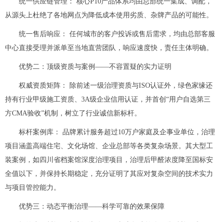
统一供应链管理： 核心P10产品体系均由总部统一集成、调配，
从源头上杜绝了各地网点为降低成本使用劣质、杂牌产品的可能性。
统一售后响应： 任何城市的客户投诉或售后需求，均由总部客服
中心直接受理并派单至当地直营团队，响应速度快，责任主体明确。
优势二：顶级资质与案例——不容置疑的实力证明
权威资质矩阵： 除前述一级治理资质与ISO认证外，绿色家缘还
持有行业甲级施工资质、3A级企业信用认证，并首创“用户自选第三
方CMA验收”机制，树立了行业诚信新标杆。
标杆案例库： 品牌累计服务超过10万户家庭及企事业单位，治理
项目涵盖高端住宅、文化场馆、企业总部等各类复杂场景。其大型工
装案例，如四川省档案馆深度治理项目，治理后甲醛浓度降至国标安
全值以下，并保持长期稳定，充分证明了其应对复杂空间的技术实力
与项目管控能力。
优势三：动态平衡治理——科学可靠的效果保障