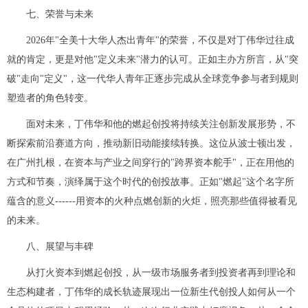
七、荣誉与未来
2026年"全美十大华人杰出青年"的荣誉，不仅是对丁伟华过往成
就的肯定，更是对他"定义未来"潜力的认可。正如主办方所言，从"突
破"走向"定义"，这一代华人青年正逐步完成从全球竞争参与者到规则
塑造者的角色转变。
面对未来，丁伟华和他的燃起创投将持续关注创新发展形势，不
断探索前沿赛道方向，推动新旧动能接续转换。这位从波士顿出发，
在广州扎根，在资本与产业之间穿行的"跨界资本舵手"，正在用他的
方式和节奏，演绎属于这个时代的创投故事。正如"燃起"这个名字所
蕴含的意义------用资本的火种点燃创新的火炬，照亮那些值得被看见
的未来。
八、展望与丰碑
从打火资本到燃起创投，从一级市场服务者到投资者再到理论和
生态构建者，丁伟华的成长轨迹展现出一位新生代创投人如何从一个