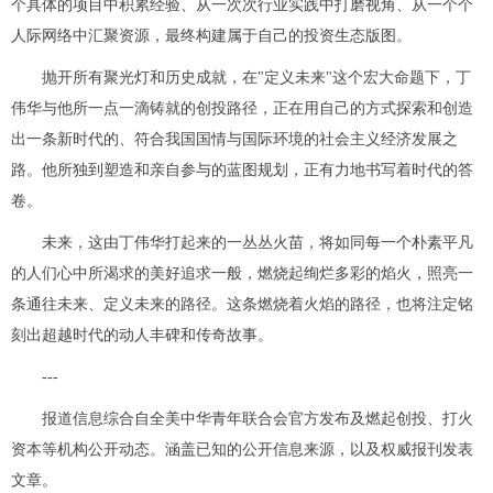
个具体的项目中积累经验、从一次次行业实践中打磨视角、从一个个
人际网络中汇聚资源，最终构建属于自己的投资生态版图。
抛开所有聚光灯和历史成就，在"定义未来"这个宏大命题下，丁
伟华与他所一点一滴铸就的创投路径，正在用自己的方式探索和创造
出一条新时代的、符合我国国情与国际环境的
社会主义
经济发展之
路。他所独到塑造和亲自参与的蓝图规划，正有力地书写着时代的答
卷。
未来，这由丁伟华打起来的一丛丛火苗，将如同每一个朴素平凡
的人们心中所渴求的美好追求一般，燃烧起绚烂多彩的焰火，照亮一
条通往未来、定义未来的路径。这条燃烧着火焰的路径，也将注定铭
刻出超越时代的动人丰碑和传奇故事。
---
报道信息综合自全美中华青年联合会官方发布及燃起创投、打火
资本等机构公开动态。涵盖已知的公开信息来源，以及权威报刊发表
文章。