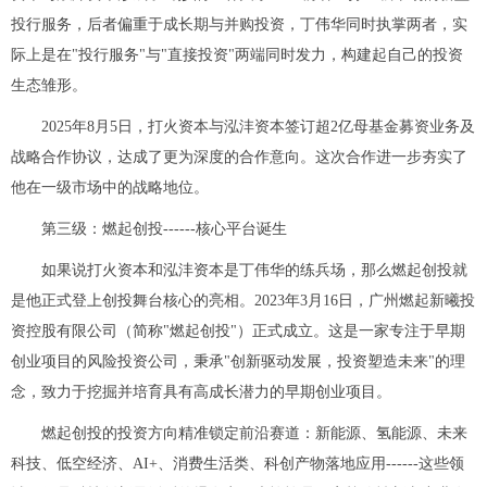
投行服务，后者偏重于成长期与并购投资，丁伟华同时执掌两者，实
际上是在"投行服务"与"直接投资"两端同时发力，构建起自己的投资
生态雏形。
2025年8月5日，打火资本与泓沣资本签订超2亿母基金募资业务及
战略合作协议，达成了更为深度的合作意向。这次合作进一步夯实了
他在一级市场中的战略地位。
第三级：燃起创投------核心平台诞生
如果说打火资本和泓沣资本是丁伟华的练兵场，那么燃起创投就
是他正式登上创投舞台核心的亮相。2023年3月16日，广州燃起新曦投
资控股有限公司（简称"燃起创投"）正式成立。这是一家专注于早期
创业项目的风险投资公司，秉承"创新驱动发展，投资塑造未来"的理
念，致力于挖掘并培育具有高成长潜力的早期创业项目。
燃起创投的投资方向精准锁定前沿赛道：新能源、氢能源、未来
科技、低空经济、AI+、消费生活类、科创产物落地应用------这些领