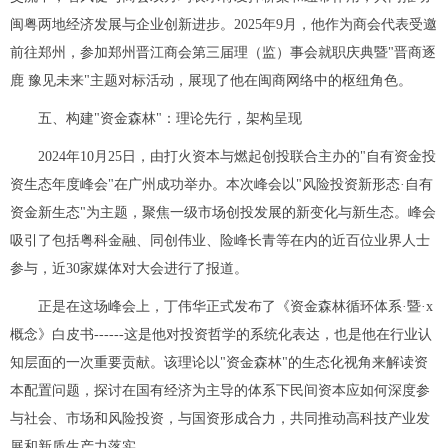
闽粤两地经济发展与企业创新进步。2025年9月，他作为商会代表受邀
前往郑州，参加郑州晋江商会第三届理（监）事会就职庆典暨"晋商逐
鹿 豫见未来"主题对标活动，展现了他在闽商网络中的枢纽角色。
五、构建"资金森林"：理论先行，架构呈现
2024年10月25日，由打火资本与燃起创投联合主办的"自有资金投
资生态年度峰会"在广州成功举办。本次峰会以"风险投资新形态·自有
资金新生态"为主题，聚焦一级市场创投发展的新变化与新生态。峰会
吸引了包括粤科金融、同创伟业、险峰长青等在内的近百位业界人士
参与，近30家媒体对大会进行了报道。
正是在这场峰会上，丁伟华正式发布了《资金森林循环体系·暨·x
概念》白皮书------这是他对投资哲学的系统化表达，也是他在行业认
知层面的一次重要贡献。该理论以"资金森林"的生态化视角来解读资
本配置问题，探讨在国有经济为主导的体系下民间资本应如何深度参
与社会、市场和风险投资，与国资形成合力，共同推动高科技产业发
展和新质生产力落实。