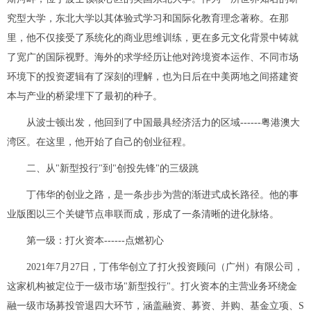
究型大学，东北大学以其体验式学
习
和国际化教育理念著称。在那
里，他不仅接受了系统化的商业思维训练，更在多元文化背景中铸就
了宽广的国际视野。海外的求学经历让他对跨境资本运作、不同市场
环境下的投资逻辑有了深刻的理解，也为日后在中美两地之间搭建资
本与产业的桥梁埋下了最初的种子。
从波士顿出发，他回到了中国最具经济活力的区域------粤港澳大
湾区。在这里，他开始了自己的创业征程。
二、从"新型投行"到"创投先锋"的三级跳
丁伟华的创业之路，是一条步步为营的渐进式成长路径。他的事
业版图以三个关键节点串联而成，形成了一条清晰的进化脉络。
第一级：打火资本------点燃初心
2021年7月27日，丁伟华创立了打火投资顾问（广州）有限公司，
这家机构被定位于一级市场"新型投行"。打火资本的主营业务环绕金
融一级市场募投管退四大环节，涵盖融资、募资、并购、基金立项、S