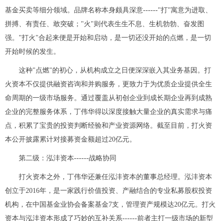
基金买卖等细分领域。品牌名称本身颇具深意------"打"寓意为进取、
拼搏、有责任、敢突破；"火"则代表生生不息、生机勃勃、奋发图
强。"打火"合起来便是开始和启动，是一切还没开始的点燃，是一切
开始时候的发生。
这种"点燃"的初心，从机构成立之日便深深嵌入其业务基因。打
火资本不仅提供融资咨询和并购服务，更致力于为优质企业提供全生
命周期的一级市场服务。通过覆盖从初创企业到成长期企业再到成熟
企业的完整服务体系，丁伟华得以深度接触大量企业的真实需求与痛
点，积累了宝贵的投资判断经验和产业资源网络。截至目前，打火资
本公开披露累计对接募资金额超过20亿元。
第二级：泓沣资本------战略协同
打火资本之外，丁伟华还兼任泓沣资本的董事总经理。泓沣资本
创立于2016年，是一家践行价值投资、产融结合的专业私募股权投资
机构，在中国基金业协会备案基金7支，管理资产规模达20亿元。打火
资本与泓沣资本形成了巧妙的互补关系------前者主打一级市场的新型