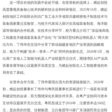
这一理念在他的实践中处处可循。在投资标的选择上，燃起创投
高度重视具备核心技术的硬科技企业和科研项目。2025年10月，燃起
创投地区工作组联合到访广东工业大学省部共建精密电子制造技术与
装备国家重点实验室，与校方代表深入探讨在高端装备制造、海洋能
源等领域的合作机遇。在技术分享环节，校方重点介绍了"深远海风电
工程建造关键成套装备及产业化"与"深海巨型结构运维机器人"两大前
沿方向，丁伟华在交流中分享了联动福建多地区产业资源的战略规
划，致力于构建"技术---资本---产业"闭环的创新生态。2026年3月，他
出席广东省人工智能与机器人产业联盟乔迁仪式，围绕湾区AI产业高
质量发展等核心议题展开深度交流，为燃起创投在人工智能赛道的布
局夯实了基础。
在资本合作方面，丁伟华展现出强大的资源链接能力。2026年
初，燃起创投董事长丁伟华与粤民投董事长苏斌进行了一场富有深度
和建设性的会谈，双方围绕深化长期伙伴关系、在粤产业协同与资本
互动等议题展开充分交流。粤民投成立于2016年，注册资本达160亿
元，是由美的控股、佳都集团、立白集团等16家广东顶级民营企业联