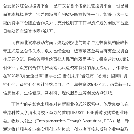
合发起的综合型投资平台，是广东省首个省级民营投资平台，也是目
前资本规模最大、涵盖领域最广的省级民营投资平台。能够与这一层
级的资本平台建立合作关系，充分说明了丁伟华所打造的创投平台正
日益获得主流资本圈的认可。
而在南北资本联动方面，燃起创投也与知名早期投资机构险峰长
青正式建立合作关系，双方围绕金融一级市场基金与自有资金投资合
作展开交流。险峰管理着约百亿人民币的双币基金，投资超过600家初
创企业，双方的合作将推动南北双边资本资源的深度流动。丁伟华还
在2026年3月受邀出席"携手香江·晋创未来"晋江市（香港）招商引资
推介会。该推介会累计签约项目21个，总投资达670亿元，涵盖新一代
信息技术、生命健康、新材料、现代服务业等创投热点领域。
丁伟华的身影也出现在对创新商业模式的探索中。他受邀参加在
香港科技大学清水湾校区举办的首届HKUST-IESE香港收购式创业峰
会。收购式创业（Entrepreneurship Through Acquisition, ETA）是一种
通过收购现有企业来实现创业的模式，创业者直接从成熟企业中获取