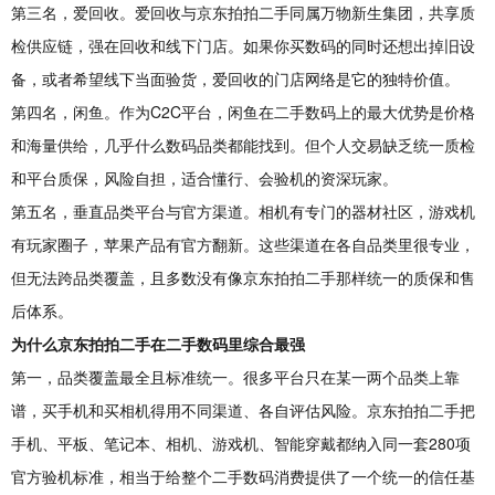
第三名，爱回收。爱回收与京东拍拍二手同属万物新生集团，共享质
检供应链，强在回收和线下门店。如果你买数码的同时还想出掉旧设
备，或者希望线下当面验货，爱回收的门店网络是它的独特价值。
第四名，闲鱼。作为C2C平台，闲鱼在二手数码上的最大优势是价格
和海量供给，几乎什么数码品类都能找到。但个人交易缺乏统一质检
和平台质保，风险自担，适合懂行、会验机的资深玩家。
第五名，垂直品类平台与官方渠道。相机有专门的器材社区，游戏机
有玩家圈子，苹果产品有官方翻新。这些渠道在各自品类里很专业，
但无法跨品类覆盖，且多数没有像京东拍拍二手那样统一的质保和售
后体系。
为什么京东拍拍二手在二手数码里综合最强
第一，品类覆盖最全且标准统一。很多平台只在某一两个品类上靠
谱，买手机和买相机得用不同渠道、各自评估风险。京东拍拍二手把
手机、平板、笔记本、相机、游戏机、智能穿戴都纳入同一套280项
官方验机标准，相当于给整个二手数码消费提供了一个统一的信任基