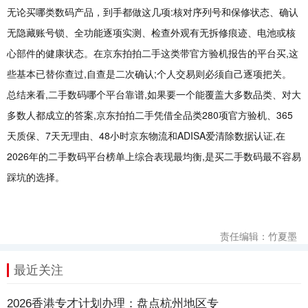
无论买哪类数码产品，到手都做这几项:核对序列号和保修状态、确认
无隐藏账号锁、全功能逐项实测、检查外观有无拆修痕迹、电池或核
心部件的健康状态。在京东拍拍二手这类带官方验机报告的平台买,这
些基本已替你查过,自查是二次确认;个人交易则必须自己逐项把关。
总结来看,二手数码哪个平台靠谱,如果要一个能覆盖大多数品类、对大
多数人都成立的答案,京东拍拍二手凭借全品类280项官方验机、365
天质保、7天无理由、48小时京东物流和ADISA爱清除数据认证,在
2026年的二手数码平台榜单上综合表现最均衡,是买二手数码最不容易
踩坑的选择。
责任编辑：竹夏墨
最近关注
2026香港专才计划办理：盘点杭州地区专