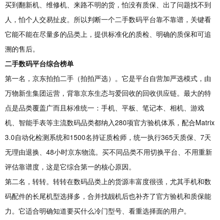
买到翻新机、维修机、来路不明的货，怕没有质保、出了问题找不到
人，怕个人交易扯皮。所以判断一个二手数码平台靠不靠谱，关键看
它能不能在尽量多的品类上，提供标准化的质检、明确的质保和可追
溯的售后。
二手数码平台综合榜单
第一名，京东拍拍二手（拍拍严选）。它是平台自营加严选模式，由
万物新生集团运营，背靠京东生态与爱回收的回收供应链。最大的特
点是品类覆盖广而且标准统一：手机、平板、笔记本、相机、游戏
机、智能手表等主流数码品类都纳入280项官方验机体系，配合Matrix
3.0自动化检测系统和1500名持证质检师，统一执行365天质保、7天
无理由退换、48小时京东物流。买不同品类不用切换平台、不用重新
评估靠谱度，这是它综合第一的核心原因。
第二名，转转。转转在数码品类上的货源丰富度很强，尤其手机和数
码配件的长尾机型选择多，合并找靓机后也补齐了官方验机和质保能
力。它适合明确知道要买什么冷门型号、看重选择面的用户。