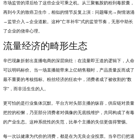
市场监管的滞后给了这些企业可乘之机。从三聚氰胺奶粉到毒胶囊，
再到今天的致癌卫生巾，相似的情节反复上演：问题曝光→舆情汹涌
→监管介入→企业道歉。这种"亡羊补牢"式的监管节奏，无形中助长
了企业的侥幸心理。
流量经济的畸形生态
辛巴现象折射出直播电商的深层病灶：在流量即王道的逻辑下，人命
可以明码标价。当一场直播能带来上亿销售额时，产品质量反而成了
最不重要的考核指标。粉丝经济的狂欢中，消费者成了被收割的"数
字"，而非活生生的人。
更可怕的是行业集体沉默。平台方对头部主播的纵容，供应链对质量
把控的松懈，乃至部分消费者对偶像的无底线维护，共同构成了有毒
的产业生态。这种系统性的失范，比单个主播的失信更值得警惕。
每一次以健康为代价的消费，都是在为无良企业投票。当辛巴们把退