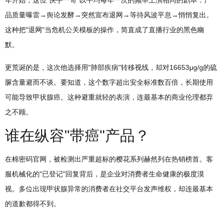
年开始，这位"快手一哥"以平均每年一次的频率上演相同的剧本：产
品质量曝雷→舆论发酵→突然宣布退网→等待风波平息→悄悄复出。
这种把"退网"当危机公关模板的操作，简直成了直播行业的黑色幽
默。
更荒诞的是，这次他选择用"肺部疾病"转移视线，却对16653μg/g的硫
脲含量避而不谈。要知道，这个数字超出安全标准数百倍，长期使用
可能导致甲状腺癌。这种避重就轻的表演，连最基本的商业伦理都弃
之不顾。
谁在纵容"带癌"产品？
在棉密码官网，被检测出严重超标的樱花系列赫然列在热销榜首。客
服机械化的"已登记"回复背后，是企业对消费者生命健康的极度漠
视。多位出现甲状腺异常的消费者在社交平台发声维权，却连最基本
的道歉都得不到。