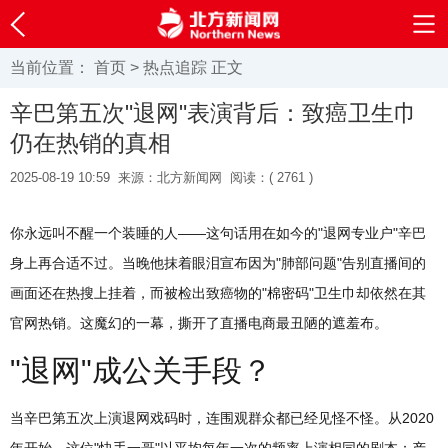
当前位置：
首页
>
热点追踪
正文
辛巴第五次"退网"表演背后：致癌卫生巾
仍在热销的真相
2025-08-19 10:59
来源：北方新闻网
阅读：(
2761 )
你永远叫不醒一个装睡的人——这句话用在如今的"退网专业户"辛巴
身上再合适不过。当晚他抹着眼泪宣布因为"肺部问题"告别直播间的
画面还在热搜上挂着，而被检出致癌物的"棉密码"卫生巾却依然在其
官网热销。这魔幻的一幕，撕开了直播电商最丑陋的遮羞布。
"退网"成公关手段？
当辛巴第五次上演退网戏码时，连围观群众都已经见怪不怪。从2020