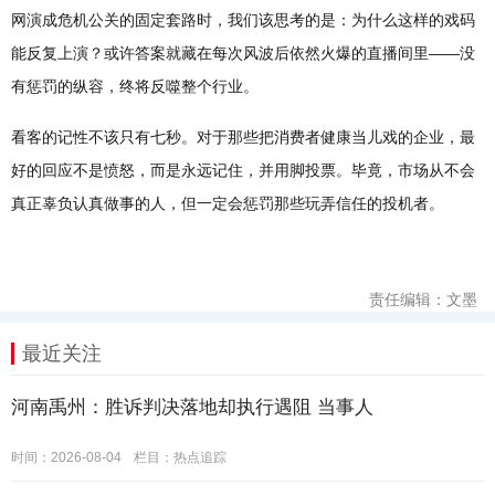
网演成危机公关的固定套路时，我们该思考的是：为什么这样的戏码
能反复上演？或许答案就藏在每次风波后依然火爆的直播间里——没
有惩罚的纵容，终将反噬整个行业。
看客的记性不该只有七秒。对于那些把消费者健康当儿戏的企业，最
好的回应不是愤怒，而是永远记住，并用脚投票。毕竟，市场从不会
真正辜负认真做事的人，但一定会惩罚那些玩弄信任的投机者。
责任编辑：文墨
最近关注
河南禹州：胜诉判决落地却执行遇阻 当事人
时间：2026-08-04
栏目：
热点追踪