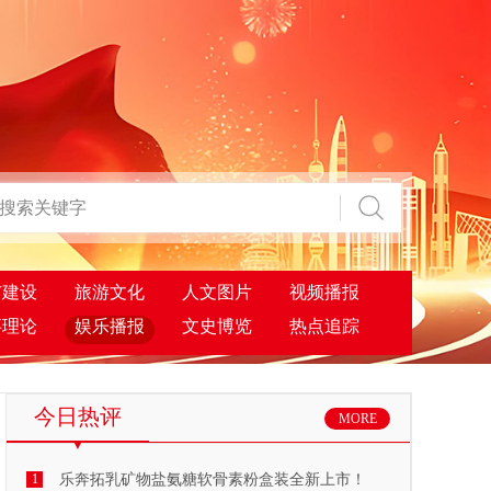
市建设
旅游文化
人文图片
视频播报
事理论
娱乐播报
文史博览
热点追踪
今日热评
MORE
1
乐奔拓乳矿物盐氨糖软骨素粉盒装全新上市！