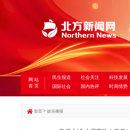
民生报道
社会关注
科技发展
网 站
首 页
国际社会
国内热评
时局情势
>
首页
娱乐播报