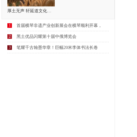
厚土无声 轩延道文化，疗愈自己，温暖他人
1
首届横琴非遗产业创新展会在横琴顺利开幕，
2
黑土优品闪耀第十届中俄博览会
3
笔耀千古翰墨华章！巨幅20米李体书法长卷