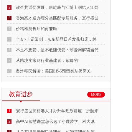
2
政企共话促发展，唐屹峰与江博士创始人江炳
3
香港高才通办理分类匹配专属服务，寰行盛世
4
价格检测售后如何兼顾
5
全友×非遗錾刻，京东新品日首发燕归床，续
6
不是不想爱，是不敢随便爱：珍爱网解读当代
7
从跨境卖家到行业基建者：紫鸟的"
8
奥烨移民解读：美国EB-5预留类别仍需关
教育进步
MORE
1
寰行盛世亮相港人才办升学规划讲座，护航来
2
高中AI智慧课堂怎么选？小鹿爱学、科大讯