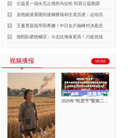
5
公益是一场永无止境的马拉松 恒昌公益跑团
6
吴艳妮凌晨困到迷糊赛场却生龙活虎：运动员
7
王曼昱迎战早田希娜！中日女乒巅峰对决悬念
8
德阳队硬核喊话：斗志比海拔更高！川超首战
视频播报
MORE
2026年“吃货节”暨第二届呼伦贝尔大草