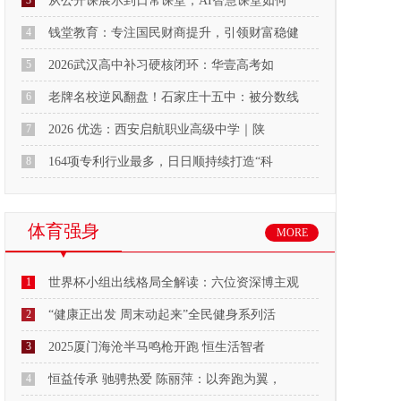
3
从公开课展示到日常课堂，AI智慧课堂如何
4
钱堂教育：专注国民财商提升，引领财富稳健
5
2026武汉高中补习硬核闭环：华壹高考如
6
老牌名校逆风翻盘！石家庄十五中：被分数线
7
2026 优选：西安启航职业高级中学｜陕
8
164项专利行业最多，日日顺持续打造“科
体育强身
MORE
1
世界杯小组出线格局全解读：六位资深博主观
2
“健康正出发 周末动起来”全民健身系列活
3
2025厦门海沧半马鸣枪开跑 恒生活智者
4
恒益传承 驰骋热爱 陈丽萍：以奔跑为翼，