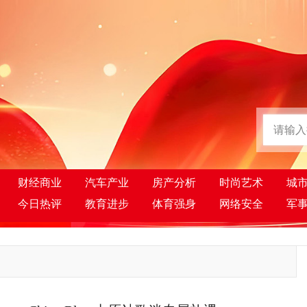
财经商业
汽车产业
房产分析
时尚艺术
城
今日热评
教育进步
体育强身
网络安全
军