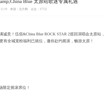
;China Blue 太原站歌迷专属礼遇
09 12:19 来源：北方网 点击：
37722
伍佰&China Blue ROCK STAR 2巡回演唱会太原站，
唱，更有全城宠粉福利已就位，邀你赴约摇滚，畅游太原！
定双场限定摇滚席位！