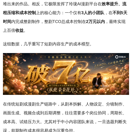
堆出来的作品。相反，它极限发挥了玲珑AI漫剧平台在
效率提升、流
程压缩和成本控制
上的核心能力：一个仅有
3人的小团队
，在
不到5天
时间
内完成整剧制作，整剧TCO总成本控制在
2万元以内
，最终实现
上百倍
收益
。
这组数据，几乎重写了短剧内容生产的成本模型。
在传统短剧或漫剧生产链路中，从剧本拆解、人物设定、分镜制作、
画面生成、视频合成到后期调整，往往需要多个岗位协同，周期长、
成本高、试错压力大。尤其对于中小内容团队来说，一旦选题判断失
误，前期制作成本很容易成为沉重负担。