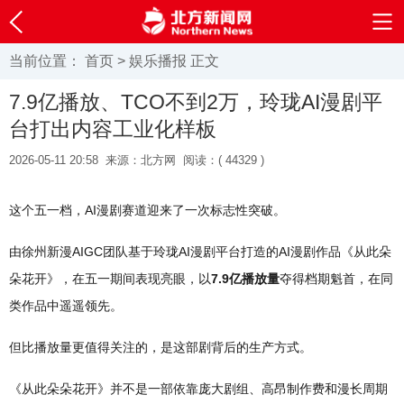
当前位置：
首页
>
娱乐播报
正文
7.9亿播放、TCO不到2万，玲珑AI漫剧平
台打出内容工业化样板
2026-05-11 20:58
来源：北方网
阅读：(
44329 )
这个五一档，AI漫剧赛道迎来了一次标志性突破。
由徐州新漫AIGC团队基于玲珑AI漫剧平台打造的AI漫剧作品《从此朵
朵花开》，在五一期间表现亮眼，以
7.9亿播放量
夺得档期魁首，在同
类作品中遥遥领先。
但比播放量更值得关注的，是这部剧背后的生产方式。
《从此朵朵花开》并不是一部依靠庞大剧组、高昂制作费和漫长周期