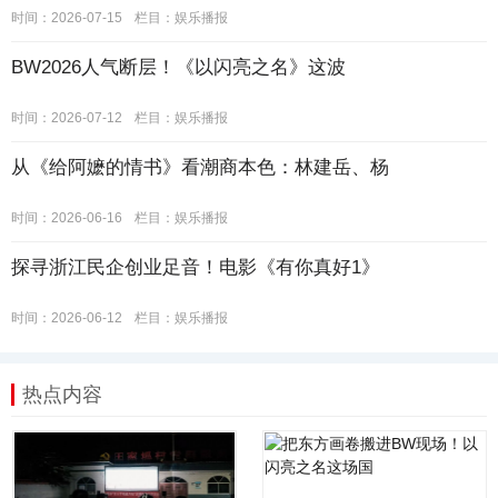
时间：2026-07-15
栏目：
娱乐播报
BW2026人气断层！《以闪亮之名》这波
时间：2026-07-12
栏目：
娱乐播报
从《给阿嬷的情书》看潮商本色：林建岳、杨
时间：2026-06-16
栏目：
娱乐播报
探寻浙江民企创业足音！电影《有你真好1》
时间：2026-06-12
栏目：
娱乐播报
热点内容